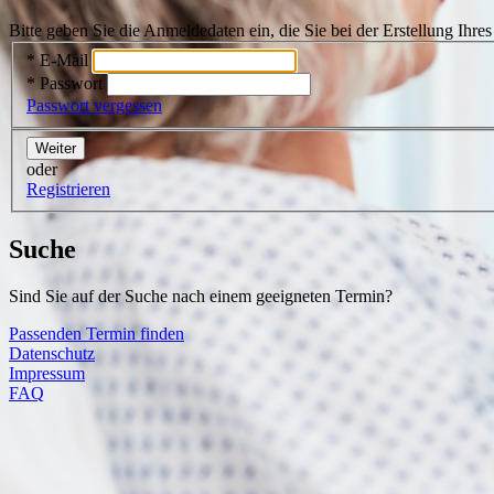
Bitte geben Sie die Anmeldedaten ein, die Sie bei der Erstellung Ihr
* E-Mail
* Passwort
Passwort vergessen
Weiter
oder
Registrieren
Suche
Sind Sie auf der Suche nach einem geeigneten Termin?
Passenden Termin finden
Datenschutz
Impressum
FAQ